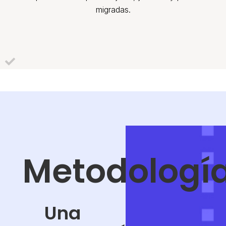
migradas.
Metodologí
Una